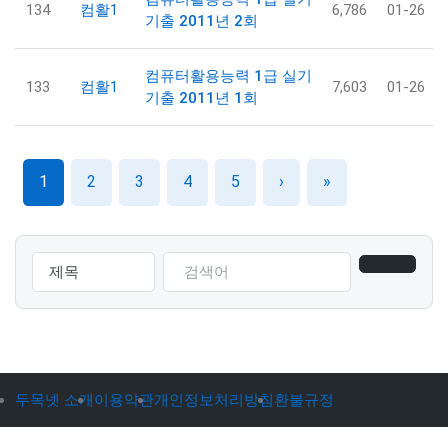
134
컴활1
6,786
01-26
기출 2011년 2회
컴퓨터활용능력 1급 실기
133
컴활1
7,603
01-26
기출 2011년 1회
1
2
3
4
5
›
»
두목넷 소개
이용약관
개인정보처리방침
환불규정