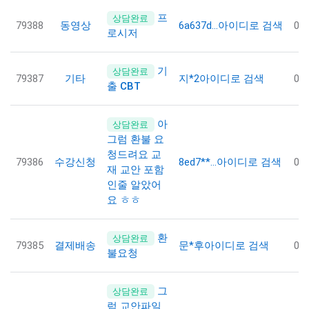
프
상담완료
79388
동영상
6a637d…
아이디로 검색
08
로시저
기
상담완료
79387
기타
지*2
아이디로 검색
08
출 CBT
아
상담완료
그럼 환불 요
청드려요 교
79386
수강신청
8ed7**…
아이디로 검색
07
재 교안 포함
인줄 알았어
요 ㅎㅎ
환
상담완료
79385
결제배송
문*후
아이디로 검색
07
불요청
그
상담완료
럼 교안파일