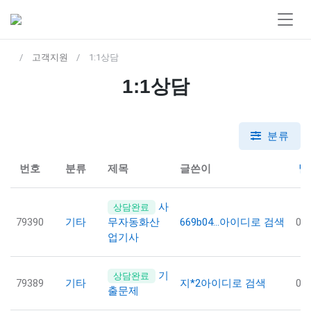
고객지원
1:1상담
1:1상담
분류
번호
분류
제목
글쓴이
날
사
상담완료
79390
기타
669b04…
아이디로 검색
08
무자동화산
업기사
기
상담완료
79389
기타
지*2
아이디로 검색
08
출문제