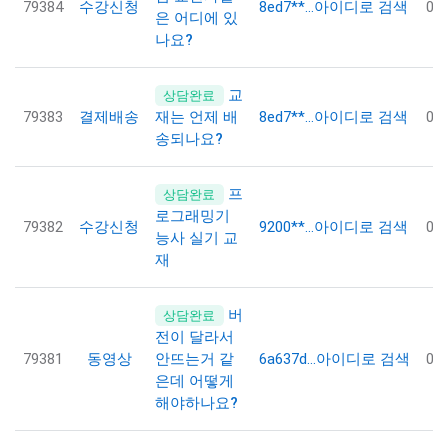
79384
수강신청
8ed7**…
아이디로 검색
07
은 어디에 있
나요?
교
상담완료
79383
결제배송
8ed7**…
아이디로 검색
07
재는 언제 배
송되나요?
프
상담완료
로그래밍기
79382
수강신청
9200**…
아이디로 검색
07
능사 실기 교
재
버
상담완료
전이 달라서
79381
동영상
6a637d…
아이디로 검색
07
안뜨는거 같
은데 어떻게
해야하나요?