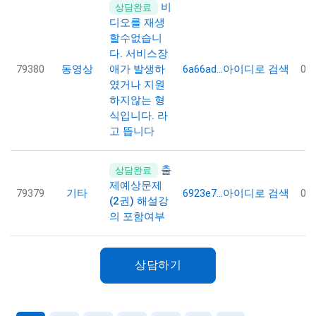
비
상담완료
디오를 재생
할수없습니
다. 서비스장
79380
동영상
6a66ad…
아이디로 검색
07
애가 발생하
였거나 지원
하지않는 형
식입니다. 라
고 뜹니다
출
상담완료
제예상문제
79379
기타
6923e7…
아이디로 검색
07
(2권) 해설강
의 포함여부
상담하기