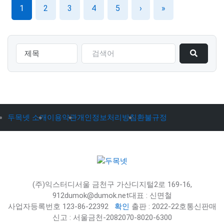
1
2
3
4
5
›
»
두목넷 소개
이용약관
개인정보처리방침
환불규정
(주)익스터디
서울 금천구 가산디지털2로 169-16,
912
dumok@dumok.net
대표 : 신면철
사업자등록번호 123-86-22392
확인
출판 : 2022-22호
통신판매
신고 : 서울금천-2082
070-8020-6300