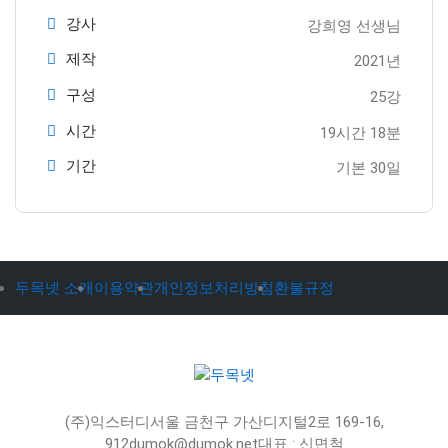
강사
강희영 선생님
제작
2021년
구성
25강
시간
19시간 18분
기간
기본 30일
두목넷 소개
이용약관
개인정보처리방침
환불규정
(주)익스터디
서울 금천구 가산디지털2로 169-16,
912
dumok@dumok.net
대표 : 신면철