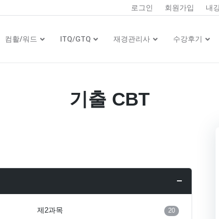
로그인
회원가입
내
컴활/워드
ITQ/GTQ
재경관리사
수강후기
기출 CBT
제2과목
20