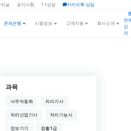
강의실
공지사항
1:1상담
카카오톡 상담
전
문제은행
시험정보
고객지원
회사소개
강
의
과목
사무자동화
처리기사
처리산업기사
처리기능사
정보기기
컴활1급