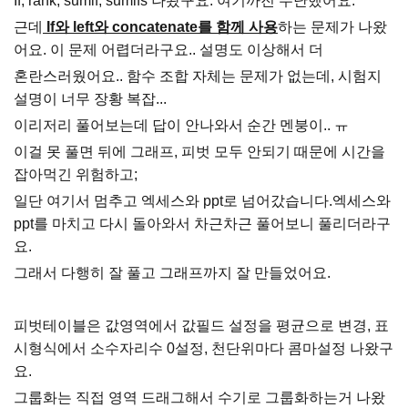
If, rank, sumif, sumifs 나왔구요. 여기까진
무난했어요.
근데
If와 left와 concatenate를 함께 사용
하는 문제가 나왔
어요. 이 문제 어렵더라구요.. 설명도 이상해서 더
혼란스러웠어요.. 함수 조합 자체는 문제가 없는데, 시험지
설명이 너무 장황 복잡...
이리저리 풀어보는데 답이 안나와서 순간 멘붕이.. ㅠ
이걸 못 풀면 뒤에 그래프, 피벗 모두 안되기 때문에 시간을
잡아먹긴 위험하고;
일단 여기서 멈추고 엑세스와 ppt로 넘어갔습니다.엑세스와
ppt를 마치고 다시 돌아와서 차근차근 풀어보니 풀리더라구
요.
그래서 다행히 잘 풀고 그래프까지 잘 만들었어요.
피벗테이블은 값영역에서 값필드 설정을 평균으로 변경, 표
시형식에서 소수자리수 0설정, 천단위마다 콤마설정 나왔구
요.
그룹화는 직접 영역 드래그해서 수기로 그룹화하는거 나왔